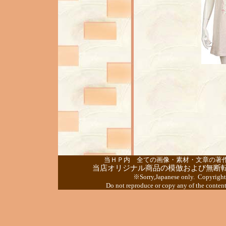
当ＨＰ内 全ての画像・素材・文章の著作
当店オリジナル商品の模倣および無断
※Sorry,Japanese only. Copyright
Do not reproduce or copy any of the content