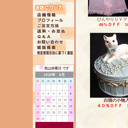
ひんやりＵＶマ
40%ＯＦＦ
10
色は
休業日 です
2026年 8月
日
月
火
水
木
金
土
1
2
3
4
5
6
7
8
白猫の小物
9
10
11
12
13
14
15
４０％ＯＦＦ 1
16
17
18
19
20
21
22
23
24
25
26
27
28
29
30
31