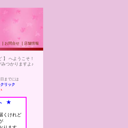
｜
お問合せ
｜
店舗情報
 】 へようこそ！
みつかりますよ♪
業日までには
をクリック
い
へ ★
届くけれど
が
おります。