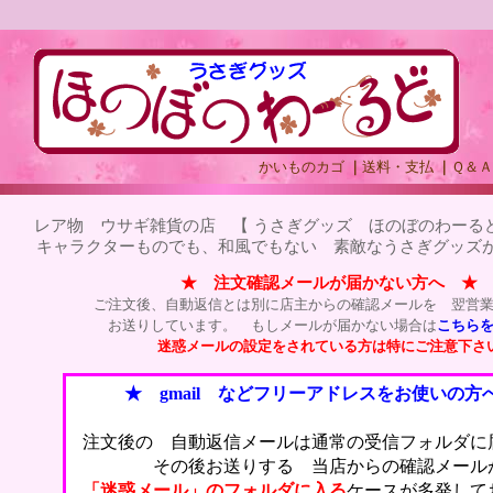
かいものカゴ
｜
送料・支払
｜
Ｑ＆Ａ
レア物 ウサギ雑貨の店 【 うさぎグッズ ほのぼのわーるど
キャラクターものでも、和風でもない 素敵なうさぎグッズが
★ 注文確認メールが届かない方へ ★
ご注文後、自動返信とは別に店主からの確認メールを 翌営
お送りしています。 もしメールが届かない場合は
こちら
迷惑メールの設定をされている方は特にご注意下さ
★ gmail などフリーアドレスをお使いの方
注文後の 自動返信メールは通常の受信フォルダに
その後お送りする 当店からの確認メール
「迷惑メール」のフォルダに入る
ケースが多発して