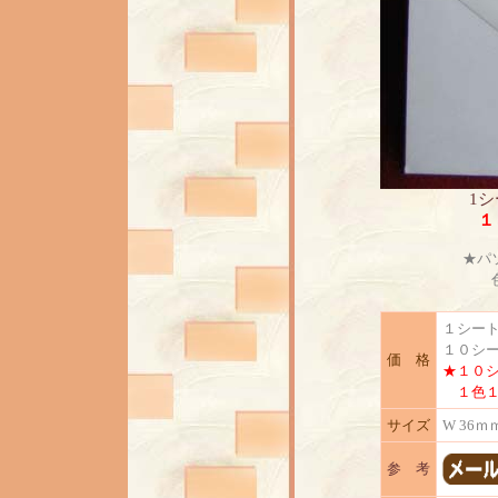
1
１
★パ
１シー
１０シ
価 格
★１０
１色１
サイズ
W 36
参 考