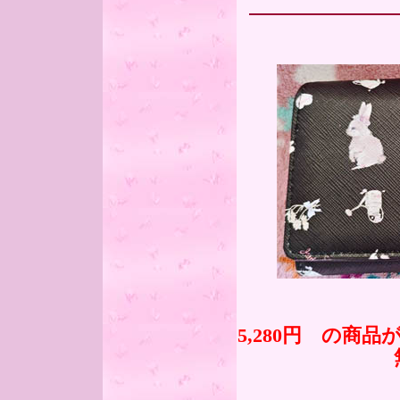
5,280円 の商品