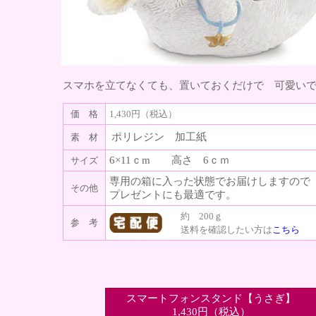
スマホを立てなくても、置いておくだけで 可愛い
価 格
1,430円（税込）
ポリレジン 加工紙
素 材
6×11ｃm 高さ 6ｃｍ
サイズ
専用の箱に入った状態でお届けしますので
その他
プレゼントにも最適です。
約 200ｇ
参 考
送料を確認したい方は
こちら
スマートフォンスタンド【うさぎ】
1,430円（税込）